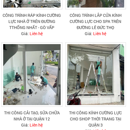
CÔNG TRÌNH RÁP KÍNH CƯỜNG
CÔNG TRÌNH LẮP CỬA KÍNH
LỰC NHÀ Ở TRÊN ĐƯỜNG
CƯỜNG LỰC CHO SPA TRÊN
TTHỐNG NHẤT - GÒ VẤP
ĐƯỜNG LÊ ĐỨC THỌ
Giá:
Liên hệ
Giá:
Liên hệ
THI CÔNG CẢI TẠO, SỬA CHỮA
THI CÔNG KÍNH CƯỜNG LỰC
NHÀ Ở TẠI QUẬN 12
CHO SHOP THỜI TRANG TẠI
Giá:
Liên hệ
QUẬN 3