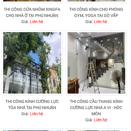
THI CÔNG CỬA NHÔM XINGFA
THI CÔNG KÍNH CHO PHÒNG
CHO NHÀ Ở TẠI PHÚ NHUẬN
GYM, YOGA TẠI GÒ VẤP
Giá:
Liên hệ
Giá:
Liên hệ
THI CÔNG KÍNH CƯỜNG LỰC
THI CÔNG CẦU THANG KÍNH
TÒA NHÀ TẠI PHÚ NHUẬN
CƯỜNG LỰC NHÀ A VI - HÓC
Giá:
Liên hệ
MÔN
Giá:
Liên hệ