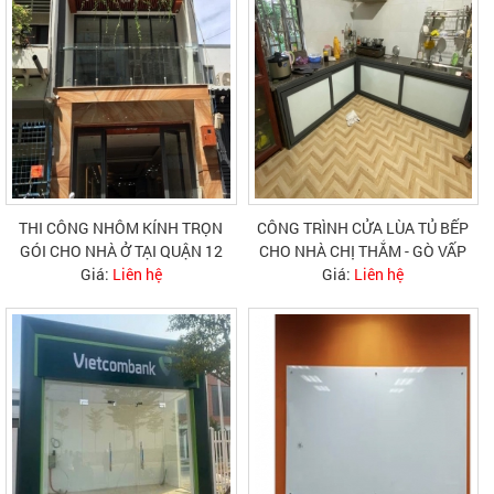
THI CÔNG NHÔM KÍNH TRỌN
CÔNG TRÌNH CỬA LÙA TỦ BẾP
GÓI CHO NHÀ Ở TẠI QUẬN 12
CHO NHÀ CHỊ THẮM - GÒ VẤP
Giá:
Liên hệ
Giá:
Liên hệ