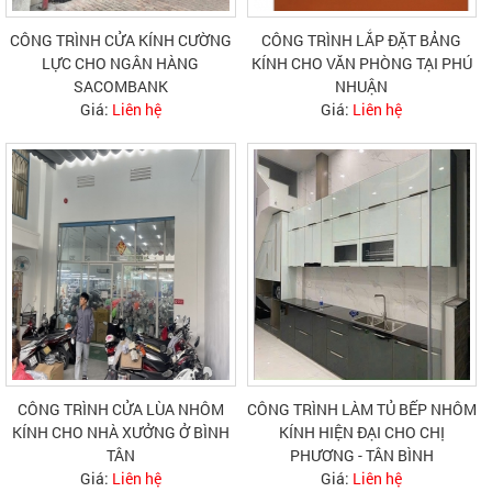
CÔNG TRÌNH CỬA KÍNH CƯỜNG
CÔNG TRÌNH LẮP ĐẶT BẢNG
LỰC CHO NGÂN HÀNG
KÍNH CHO VĂN PHÒNG TẠI PHÚ
SACOMBANK
NHUẬN
Giá:
Liên hệ
Giá:
Liên hệ
CÔNG TRÌNH CỬA LÙA NHÔM
CÔNG TRÌNH LÀM TỦ BẾP NHÔM
KÍNH CHO NHÀ XƯỞNG Ở BÌNH
KÍNH HIỆN ĐẠI CHO CHỊ
TÂN
PHƯƠNG - TÂN BÌNH
Giá:
Liên hệ
Giá:
Liên hệ