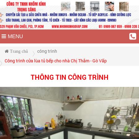
MENU
công trình
Trang chủ
Công trình cửa lùa tủ bếp cho nhà Chị Thắm - Gò Vấp
THÔNG TIN CÔNG TRÌNH