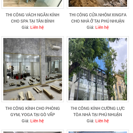
THI CÔNG VÁCH NGĂN KÍNH
THI CÔNG CỬA NHÔM XINGFA
CHO SPA TẠI TÂN BÌNH
CHO NHÀ Ở TẠI PHÚ NHUẬN
Giá:
Liên hệ
Giá:
Liên hệ
THI CÔNG KÍNH CHO PHÒNG
THI CÔNG KÍNH CƯỜNG LỰC
GYM, YOGA TẠI GÒ VẤP
TÒA NHÀ TẠI PHÚ NHUẬN
Giá:
Liên hệ
Giá:
Liên hệ