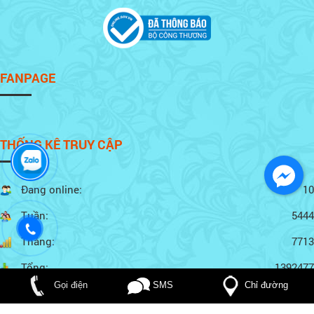
FANPAGE
THỐNG KÊ TRUY CẬP
Đang online:
10
Tuần:
5444
Tháng:
7713
Tổng:
1392477
Chỉ đường
Gọi điện
SMS