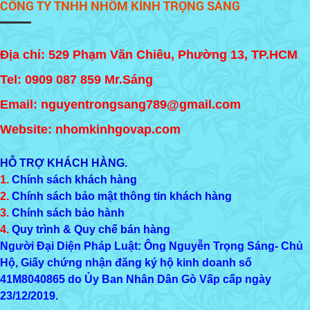
CÔNG TY TNHH NHÔM KÍNH TRỌNG SÁNG
Địa chỉ: 529 Phạm Văn Chiêu, Phường 13, TP.HCM
Tel:
0909 087 859
Mr.Sáng
Email: nguyentrongsang789@gmail.com
Website: nhomkinhgovap.com
HỖ TRỢ KHÁCH HÀNG.
1.
Chính sách khách hàng
2.
Chính sách bảo mật thông tin khách hàng
3.
Chính sách bảo hành
4.
Quy trình & Quy chế bán hàng
Người Đại Diện Pháp Luật: Ông Nguyễn Trọng Sáng- Chủ
Hộ, Giấy chứng nhận đăng ký hộ kinh doanh số
41M8040865
do Ủy Ban Nhân Dân Gò Vấp cấp ngày
23/12/2019.