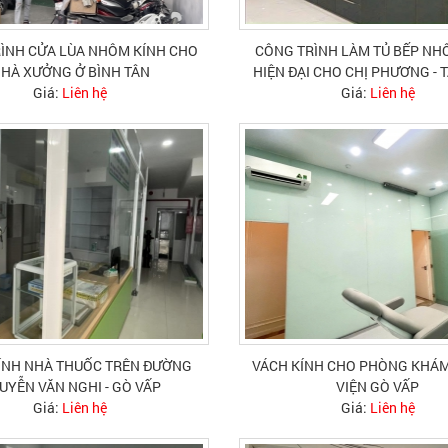
ÌNH CỬA LÙA NHÔM KÍNH CHO
CÔNG TRÌNH LÀM TỦ BẾP NH
HÀ XƯỞNG Ở BÌNH TÂN
HIỆN ĐẠI CHO CHỊ PHƯƠNG - 
Giá:
Liên hệ
Giá:
Liên hệ
ÍNH NHÀ THUỐC TRÊN ĐƯỜNG
VÁCH KÍNH CHO PHÒNG KHÁM
UYỄN VĂN NGHI - GÒ VẤP
VIỆN GÒ VẤP
Giá:
Liên hệ
Giá:
Liên hệ