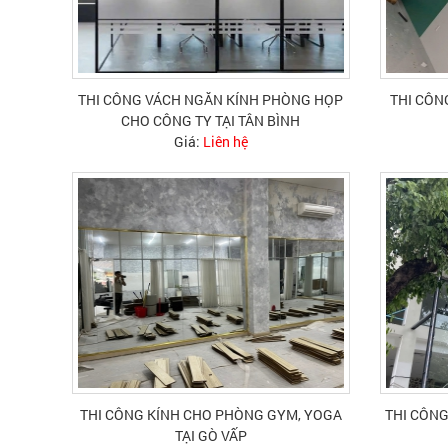
THI CÔNG VÁCH NGĂN KÍNH PHÒNG HỌP
THI CÔN
CHO CÔNG TY TẠI TÂN BÌNH
Giá:
Liên hệ
THI CÔNG KÍNH CHO PHÒNG GYM, YOGA
THI CÔNG
TẠI GÒ VẤP