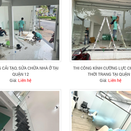
 CẢI TẠO, SỬA CHỮA NHÀ Ở TẠI
THI CÔNG KÍNH CƯỜNG LỰC 
QUẬN 12
THỜI TRANG TẠI QUẬN
Giá:
Liên hệ
Giá:
Liên hệ