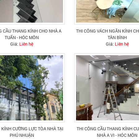
G CẦU THANG KÍNH CHO NHÀ A
THI CÔNG VÁCH NGĂN KÍNH CH
TUẤN - HÓC MÔN
TÂN BÌNH
Giá:
Liên hệ
Giá:
Liên hệ
 KÍNH CƯỜNG LỰC TÒA NHÀ TẠI
THI CÔNG CẦU THANG KÍNH C
PHÚ NHUẬN
NHÀ A VI - HÓC MÔN