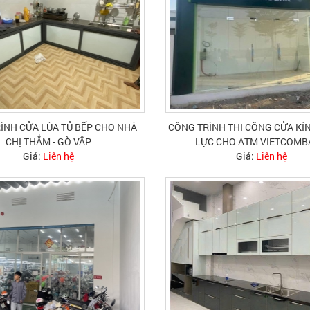
ÌNH CỬA LÙA TỦ BẾP CHO NHÀ
CÔNG TRÌNH THI CÔNG CỬA K
CHỊ THẮM - GÒ VẤP
LỰC CHO ATM VIETCOM
Giá:
Liên hệ
Giá:
Liên hệ