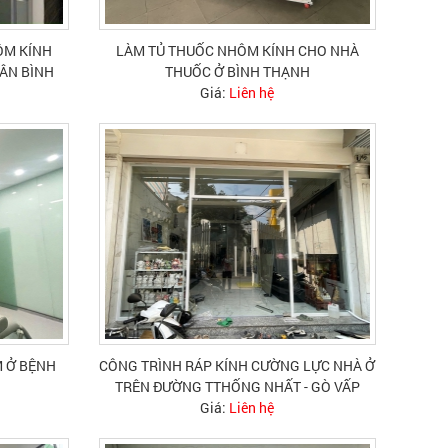
ÔM KÍNH
LÀM TỦ THUỐC NHÔM KÍNH CHO NHÀ
TÂN BÌNH
THUỐC Ở BÌNH THẠNH
Giá:
Liên hệ
 Ở BỆNH
CÔNG TRÌNH RÁP KÍNH CƯỜNG LỰC NHÀ Ở
TRÊN ĐƯỜNG TTHỐNG NHẤT - GÒ VẤP
Giá:
Liên hệ