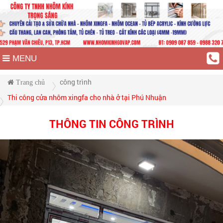
MENU
công trình
Trang chủ
Thi công cửa nhôm xingfa cho nhà ở tại Phú Nhuận
THÔNG TIN CÔNG TRÌNH