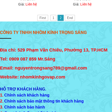
Giá:
Liên hệ
Giá:
Liên hệ
First
1
2
End
CÔNG TY TNHH NHÔM KÍNH TRỌNG SÁNG
Địa chỉ: 529 Phạm Văn Chiêu, Phường 13, TP.HCM
Tel:
0909 087 859
Mr.Sáng
Email: nguyentrongsang789@gmail.com
Website: nhomkinhgovap.com
HỖ TRỢ KHÁCH HÀNG.
1.
Chính sách khách hàng
2.
Chính sách bảo mật thông tin khách hàng
3.
Chính sách bảo hành