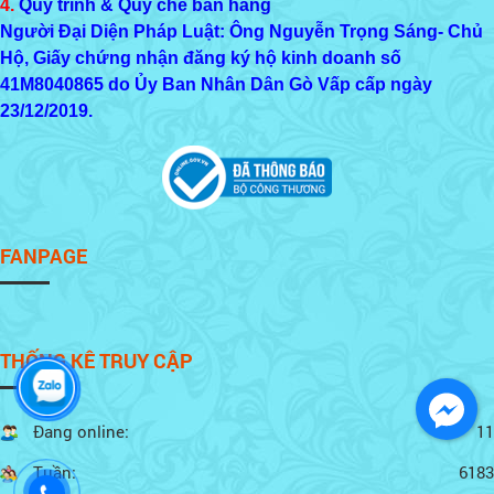
4.
Quy trình & Quy chế bán hàng
Người Đại Diện Pháp Luật: Ông Nguyễn Trọng Sáng- Chủ
Hộ, Giấy chứng nhận đăng ký hộ kinh doanh số
41M8040865
do Ủy Ban Nhân Dân Gò Vấp cấp ngày
23/12/2019.
FANPAGE
THỐNG KÊ TRUY CẬP
Đang online:
11
Tuần:
6183