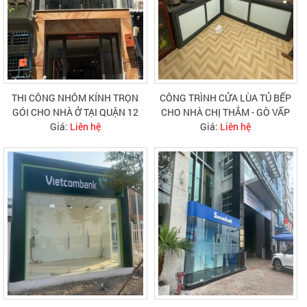
THI CÔNG NHÔM KÍNH TRỌN
CÔNG TRÌNH CỬA LÙA TỦ BẾP
GÓI CHO NHÀ Ở TẠI QUẬN 12
CHO NHÀ CHỊ THẮM - GÒ VẤP
Giá:
Liên hệ
Giá:
Liên hệ