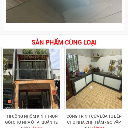
SẢN PHẨM CÙNG LOẠI
THI CÔNG NHÔM KÍNH TRỌN
CÔNG TRÌNH CỬA LÙA TỦ BẾP
GÓI CHO NHÀ Ở TẠI QUẬN 12
CHO NHÀ CHỊ THẮM - GÒ VẤP