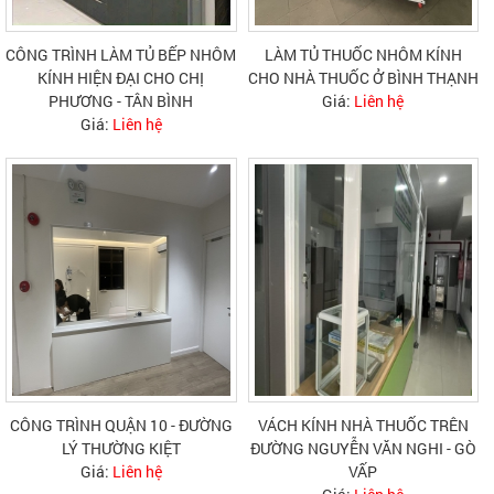
CÔNG TRÌNH LÀM TỦ BẾP NHÔM
LÀM TỦ THUỐC NHÔM KÍNH
KÍNH HIỆN ĐẠI CHO CHỊ
CHO NHÀ THUỐC Ở BÌNH THẠNH
PHƯƠNG - TÂN BÌNH
Giá:
Liên hệ
Giá:
Liên hệ
CÔNG TRÌNH QUẬN 10 - ĐƯỜNG
VÁCH KÍNH NHÀ THUỐC TRÊN
LÝ THƯỜNG KIỆT
ĐƯỜNG NGUYỄN VĂN NGHI - GÒ
Giá:
Liên hệ
VẤP