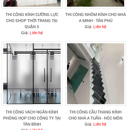
THI CÔNG KÍNH CƯỜNG LỰC
THI CÔNG NHÔM KÍNH CHO NHÀ
CHO SHOP THỜI TRANG TẠI
A MINH - TÂN PHÚ
QUẬN 3
Giá:
Liên hệ
Giá:
Liên hệ
THI CÔNG VÁCH NGĂN KÍNH
THI CÔNG CẦU THANG KÍNH
PHÒNG HỌP CHO CÔNG TY TẠI
CHO NHÀ A TUẤN - HÓC MÔN
TÂN BÌNH
Giá:
Liên hệ