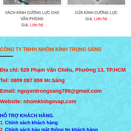
VÁCH KÍNH CƯỜNG LỰC CHO
CỬA KÍNH CƯỜNG LỰC
VĂN PHÒNG
Giá:
Liên hệ
Giá:
Liên hệ
CÔNG TY TNHH NHÔM KÍNH TRỌNG SÁNG
Địa chỉ: 529 Phạm Văn Chiêu, Phường 13, TP.HCM
Tel:
0909 087 859
Mr.Sáng
Email: nguyentrongsang789@gmail.com
Website: nhomkinhgovap.com
HỖ TRỢ KHÁCH HÀNG.
1.
Chính sách khách hàng
2.
Chính sách bảo mật thông tin khách hàng