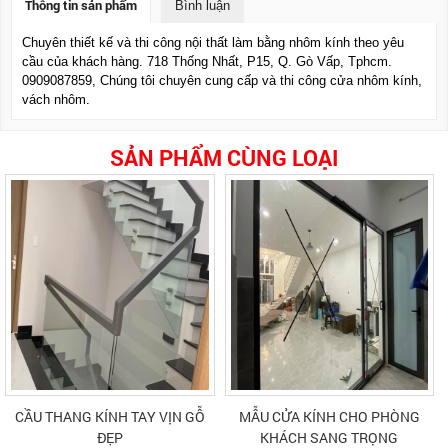
Thông tin sản phẩm
Bình luận
Chuyên thiết kế và thi công nội thất làm bằng nhôm kính theo yêu
cầu của khách hàng. 718 Thống Nhất, P15, Q. Gò Vấp, Tphcm.
0909087859, Chúng tôi chuyên cung cấp và thi công cửa nhôm kính,
vách nhôm.
SẢN PHẨM CÙNG LOẠI
CẦU THANG KÍNH TAY VỊN GỖ
MẪU CỬA KÍNH CHO PHÒNG
ĐẸP
KHÁCH SANG TRỌNG