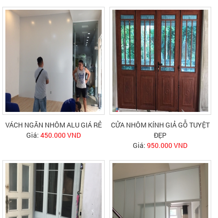
VÁCH NGĂN NHÔM ALU GIÁ RẺ
CỬA NHÔM KÍNH GIẢ GỖ TUYỆT
Giá:
450.000 VND
ĐẸP
Giá:
950.000 VND