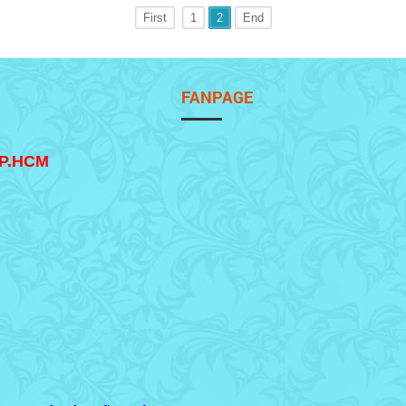
First
1
2
End
FANPAGE
TP.HCM