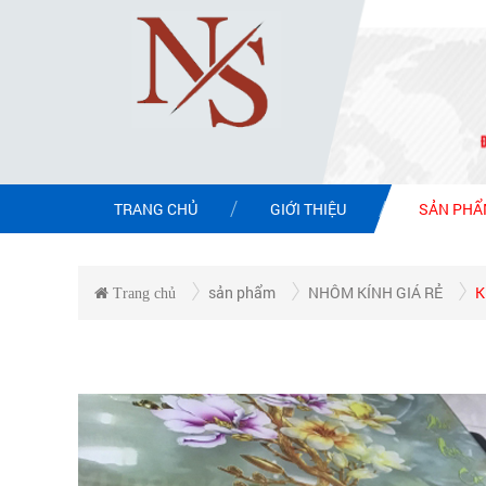
TRANG CHỦ
GIỚI THIỆU
SẢN PH
sản phẩm
NHÔM KÍNH GIÁ RẺ
K
Trang chủ