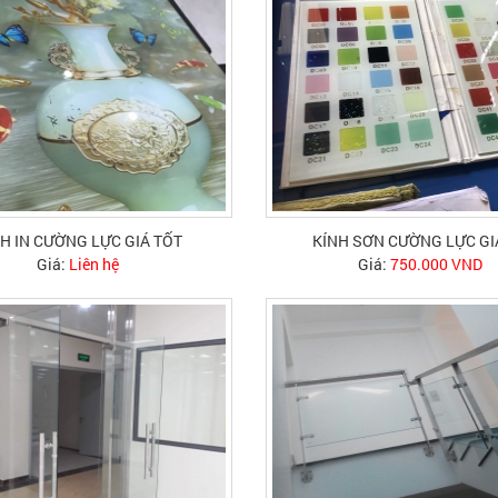
H IN CƯỜNG LỰC GIÁ TỐT
KÍNH SƠN CƯỜNG LỰC GI
Giá:
Liên hệ
Giá:
750.000 VND