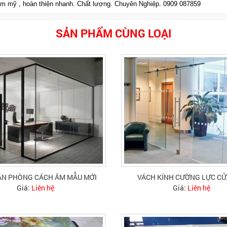
ẫm mỹ , hoàn thiện nhanh. Chất lượng. Chuyên Nghiệp. 0909 087859
SẢN PHẨM CÙNG LOẠI
ĂN PHÒNG CÁCH ÂM MẪU MỚI
VÁCH KÍNH CƯỜNG LỰC CỬ
Giá:
Liên hệ
Giá:
Liên hệ