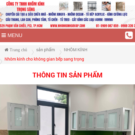
MENU
sản phẩm
NHÔM KÍNH
Trang chủ
Nhôm kính cho không gian bếp sang trọng
THÔNG TIN SẢN PHẨM