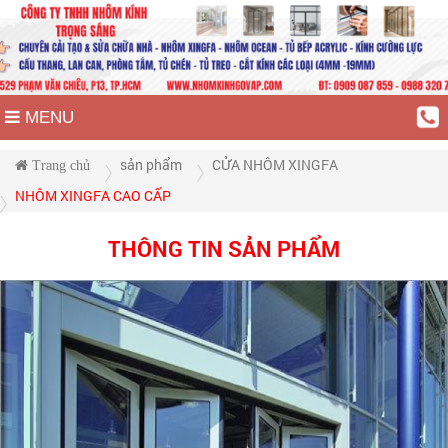
MENU
sản phẩm
CỬA NHÔM XINGFA
Trang chủ
NHÔM XINGFA CAO CẤP
THÔNG TIN SẢN PHẨM