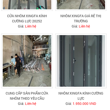
CỬA NHÔM XINGFA KÍNH
NHÔM XINGFA GIÁ RẺ THỊ
CƯỜNG LỰC 20252
TRƯỜNG
Giá:
Liên hệ
Giá:
Liên hệ
CUNG CẤP SẢN PHẨM CỬA
NHÔM XINGFA KÍNH CƯỜNG
NHÔM THEO YÊU CẦU
LỰC
Giá:
Liên hệ
Giá:
1.950.000 VND