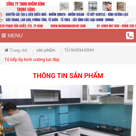
MENU
sản phẩm
TỦ NHÔM KÍNH
Trang chủ
Tủ bếp ốp kính cường lực đẹp
THÔNG TIN SẢN PHẨM