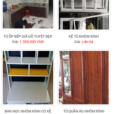
TỦ ỐP BẾP GIÃ GỖ TUYỆT ĐẸP.
KỆ TỦ NHÔM KÍNH
Giá:
1.300.000 VND
Giá:
Liên hệ
BÀN HỌC NHÔM KÍNH CÓ KỆ
TỦ QUẦN ÁO NHÔM KÍNH