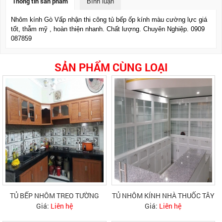
Thông tin sản phẩm
Bình luận
Nhôm kính Gò Vấp nhận thi công tủ bếp ốp kính màu cường lực giá
tốt, thẫm mỹ , hoàn thiện nhanh. Chất lượng. Chuyên Nghiệp. 0909
087859
SẢN PHẨM CÙNG LOẠI
TỦ BẾP NHÔM TREO TƯỜNG
TỦ NHÔM KÍNH NHÀ THUỐC TÂY
Giá:
Liên hệ
Giá:
Liên hệ