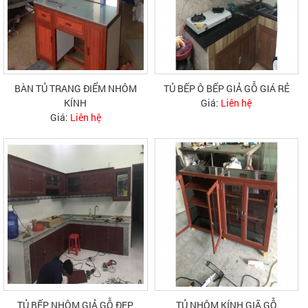
BÀN TỦ TRANG ĐIỂM NHÔM
TỦ BẾP Ô BẾP GIẢ GỖ GIÁ RẺ
KÍNH
Giá:
Liên hệ
Giá:
Liên hệ
TỦ BẾP NHÔM GIẢ GỖ ĐẸP
TỦ NHÔM KÍNH GIÃ GỖ