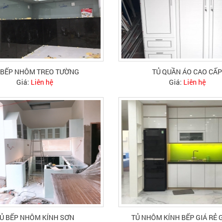
 BẾP NHÔM TREO TƯỜNG
TỦ QUẦN ÁO CAO CẤ
Giá:
Liên hệ
Giá:
Liên hệ
Ủ BẾP NHÔM KÍNH SƠN
TỦ NHÔM KÍNH BẾP GIÁ RẺ 