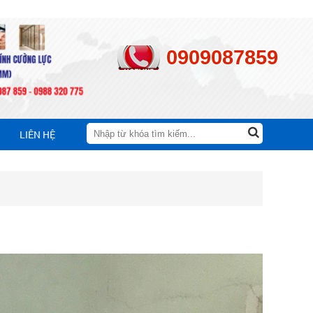
0909087859
LIÊN HỆ