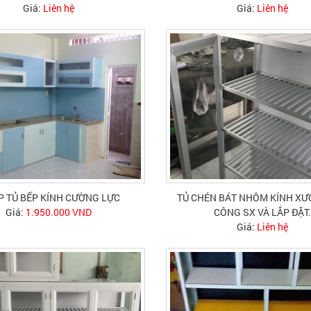
Giá:
Liên hệ
Giá:
Liên hệ
P TỦ BẾP KÍNH CƯỜNG LỰC
TỦ CHÉN BÁT NHÔM KÍNH XƯ
Giá:
1.950.000 VND
CÔNG SX VÀ LẮP ĐẶT.
Giá:
Liên hệ