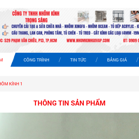
ẨM
CÔNG TRÌNH
TIN TỨC
BẢNG GIÁ
HÔM KÍNH 1
THÔNG TIN SẢN PHẨM