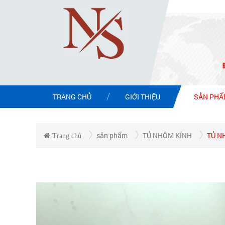
TRANG CHỦ
GIỚI THIỆU
SẢN PH
sản phẩm
TỦ NHÔM KÍNH
TỦ N
Trang chủ