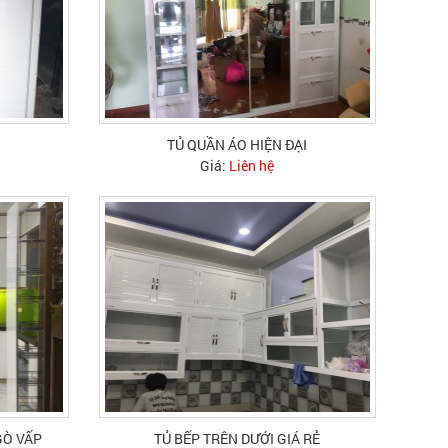
P
TỦ QUẦN ÁO HIỆN ĐẠI
Giá:
Liên hệ
GÒ VẤP
TỦ BẾP TRÊN DƯỚI GIÁ RẺ