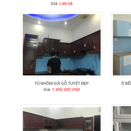
Giá:
Liên hệ
TỦ NHÔM GIÃ GỖ TUYỆT ĐẸP
Ô BẾ
Giá:
1.450.000 VND