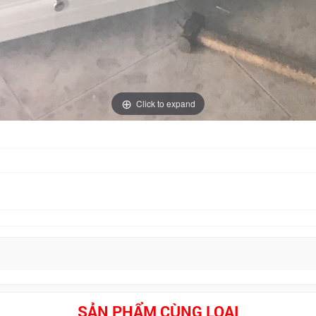
Click to expand
SẢN PHẨM CÙNG LOẠI