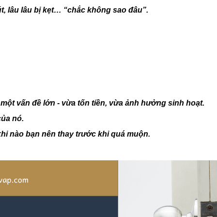
, lâu lâu bị kẹt… “chắc không sao đâu”.
h một vấn đề lớn
-
vừa tốn tiền, vừa ảnh hưởng sinh hoạt.
của nó.
khi nào bạn nên thay trước khi quá muộn.