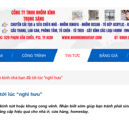
ẨM
CÔNG TRÌNH
TIN TỨC
BẢNG GIÁ
 kính nhà bạn đã tới lúc “nghỉ hưu”
tới lúc “nghỉ hưu”
ính nứt hoặc khung cong vênh. Nhận biết sớm giúp bạn tránh phát sinh
nâng cấp hiệu quả cho nhà ở, cửa hàng, homestay.