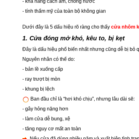
- khả năng cách âm, chống nước
- tính thẩm mỹ của toàn bộ không gian
Dưới đây là 5 dấu hiệu rõ ràng cho thấy
cửa nhôm k
1. Cửa đóng mở khó, kêu to, bị kẹt
Đây là dấu hiệu phổ biến nhất nhưng cũng dễ bị bỏ 
Nguyên nhân có thể do:
- bản lề xuống cấp
- ray trượt bị mòn
- khung bị lệch
Ban đầu chỉ là “hơi khó chịu”, nhưng lâu dài sẽ:
- gây hỏng nặng hơn
- làm cửa dễ bung, xệ
- tăng nguy cơ mất an toàn
Nếu cửa đã dùng nhiều năm và xuất hiện tình trạ