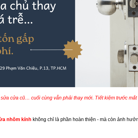
ửa cửa cũ… cuối cùng vẫn phải thay mới. Tiết kiệm trước mắt 
ửa nhôm kính
không chỉ là phần hoàn thiện
-
mà còn ảnh hưởng