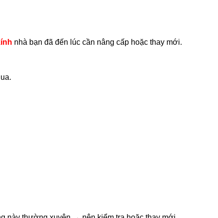
ính
nhà bạn đã đến lúc cần nâng cấp hoặc thay mới.
qua.
ng này thường xuyên → nên kiểm tra hoặc thay mới.