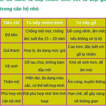
trong căn hộ nhỏ
Tiêu chí
Tủ bếp nhôm kính
Tủ bếp gỗ
Chống mối mọt, chống
Dễ cong vênh, ẩm mốc
Độ bền
ẩm, tuổi thọ 15 – 20 năm
nếu không xử lý kỹ
Cao hơn, đặc biệt với
Giá thành
Hợp lý, đa dạng mức giá
gỗ tự nhiên
Dễ lau chùi, không bám
Khó vệ sinh hơn, dễ
Vệ sinh
dầu mỡ
ám mùi
Hiện đại, đa dạng màu
Thẩm mỹ
Ấm cúng, truyền thống
sắc, có thể kết hợp kính
Phù hợp với
Rất phù hợp nhờ tính linh
Hạn chế, dễ gây nặng
căn hộ nhỏ
hoạt
nề không gian