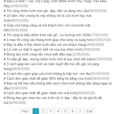
Bạn Có Biết? Tuổi Thọ Công Trình Nhôm Kính Phụ Thuộc Vào Điều
Này
(10/06/2026)
Thi công nhôm kính trọn gói: đẹp, bền và đúng nhu cầu
(08/06/2026)
10 năm, thứ chúng tôi xây không chỉ là cửa kính hay mái
kính
(30/05/2026)
Giúp cửa hàng sáng và hút khách hơn với cửa kính mặt
tiền
(30/05/2026)
Thi công tủ bếp nhôm kính vân gỗ - xu hướng mới 2026
(27/05/2026)
3 mẹo thi công cầu thang kính giúp nhà sáng và sang hơn
(25/05/2026)
Đây là điều ít thợ nhôm kính dám nói với khách hàng
(20/05/2026)
Có một sự thật ít người biết về cửa lùa nhôm kính
(18/05/2026)
Đừng làm kính cong nếu chưa biết điều này
(11/05/2026)
Tủ bếp gỗ đẹp, nhưng nhôm kính mới là lựa chọn tiết kiệm
(07/05/2026)
3 cách giúp lan can kính an toàn tuyệt đối mà vẫn giữ vẻ sang
trọng
(04/05/2026)
3 cách đơn giản giúp cửa kính không bị hấp hơi, mờ đục
(01/05/2026)
Cách đơn giản nhất để giảm 80% tiếng ồn bằng cửa kính
(28/04/2026)
Bạn sẽ hối hận nếu không biết cách chọn kính phòng tắm đúng ngay từ
đầu
(22/04/2026)
Cách đơn giản nhất để giảm nhiệt cho mái kính
(20/04/2026)
Đừng bao giờ chọn lan can kính chỉ vì đẹp - đây là cái giá tôi đã
trả
(16/04/2026)
First
1
2
3
4
5
6
7
End