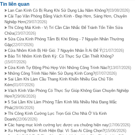
Tin liên quan
Lan Can Kính Có Bị Rung Khi Sử Dụng Lâu Năm Không?
(03/08/2026)
Cải Tạo Văn Phòng Bằng Vách Kính - Đẹp Hơn, Sáng Hơn, Chuyên
Nghiệp Hơn
(29/07/2026)
Thi Công Mái Kính - Vị Trí Cần Cân Nhắc Để Tránh Tốn Tiền Sửa
Chữa
(23/07/2026)
Sửa Cửa Kính Phòng Tắm Bị Khó Đóng - 7 Nguyên Nhân Thường
Gặp
(22/07/2026)
Cửa Nhôm Kính Bị Hở Gió: 7 Nguyên Nhân Ít Ai Để Ý
(21/07/2026)
Bảo Trì Nhôm Kính Định Kỳ: Có Thực Sự Cần Thiết Không?
(15/07/2026)
Cửa Kính Tự Động Phù Hợp Với Những Công Trình Nào?
(13/07/2026)
Những Công Trình Nào Nên Sử Dụng Kính Cong?
(07/07/2026)
Sai Lầm Khi Làm Cầu Thang Kính Khiến Nhiều Gia Chủ Tốn
Kém
(01/07/2026)
Vách Kính Văn Phòng Có Thực Sự Giúp Không Gian Chuyên Nghiệp
Hơn?
(29/06/2026)
5 Sai Lầm Khi Làm Phòng Tắm Kính Mà Nhiều Nhà Đang Mắc
Phải
(28/06/2026)
Thi Công Kính Cường Lực Trọn Gói Cho Nhà Ở Và Kinh
Doanh
(22/06/2026)
Các hạng mục kính cường lực được ưa chuộng hiện nay
(17/06/2026)
Xu Hướng Nhôm Kính Hiện Đại: Vì Sao Ai Cũng Chọn?
(15/06/2026)