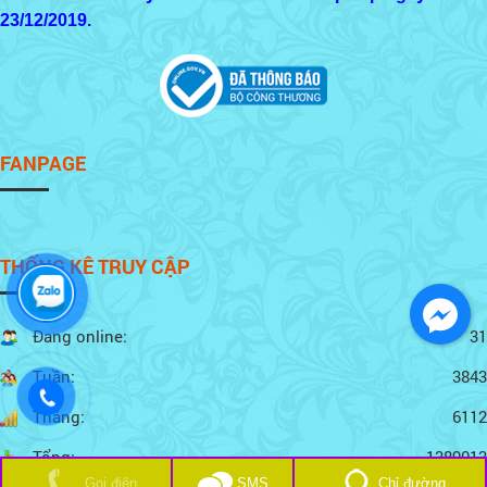
23/12/2019.
FANPAGE
THỐNG KÊ TRUY CẬP
Đang online:
31
Tuần:
3843
Tháng:
6112
Tổng:
1389013
Chỉ đường
Gọi điện
SMS