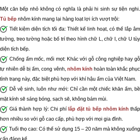
Một căn bếp nhỏ không có nghĩa là phải hi sinh sự tiện nghi.
Tủ bếp
nhôm kính mang lại hàng loạt lợi ích vượt trội:
Tiết kiệm diện tích tối đa: Thiết kế linh hoạt, có thể lắp âm
tường, treo tường hoặc bố trí theo hình chữ L, chữ I, chữ U tùy
diện tích bếp.
Chống ẩm mốc, mối mọt: Khác với gỗ công nghiệp hay gỗ
tự nhiên dễ bị ẩm, cong vênh,
nhôm kính
hoàn toàn khắc phụ
tình trạng này, đặc biệt phù hợp với khí hậu ẩm của Việt Nam.
Dễ vệ sinh, luôn như mới: Chỉ cần một chiếc khăn ẩm, bề
mặt kính sẽ sáng bóng, sạch sẽ, không bám mùi.
Giá thành hợp lý: Chi phí
lắp đặt tủ bếp nhôm kính
thấ
hơn nhiều so với gỗ cao cấp, phù hợp với mọi gia đình.
Tuổi thọ cao: Có thể sử dụng 15 – 20 năm mà không xuống
cấp đáng kể.