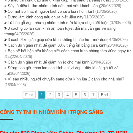
3 mẹo thi công cầu thang kính giúp nhà sáng và sang hơn
(25/05/2026)
Đây là điều ít thợ nhôm kính dám nói với khách hàng
(20/05/2026)
Có một sự thật ít người biết về cửa lùa nhôm kính
(18/05/2026)
Đừng làm kính cong nếu chưa biết điều này
(11/05/2026)
Tủ bếp gỗ đẹp, nhưng nhôm kính mới là lựa chọn tiết kiệm
(07/05/2026)
3 cách giúp lan can kính an toàn tuyệt đối mà vẫn giữ vẻ sang
trọng
(04/05/2026)
3 cách đơn giản giúp cửa kính không bị hấp hơi, mờ đục
(01/05/2026)
Cách đơn giản nhất để giảm 80% tiếng ồn bằng cửa kính
(28/04/2026)
Bạn sẽ hối hận nếu không biết cách chọn kính phòng tắm đúng ngay từ
đầu
(22/04/2026)
Cách đơn giản nhất để giảm nhiệt cho mái kính
(20/04/2026)
Đừng bao giờ chọn lan can kính chỉ vì đẹp - đây là cái giá tôi đã
trả
(16/04/2026)
Vì sao nhiều người chuyển sang cửa kính lùa 2 cánh cho nhà nhỏ?
(16/04/2026)
First
1
2
3
4
5
6
7
End
CÔNG TY TNHH NHÔM KÍNH TRỌNG SÁNG