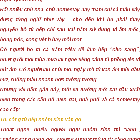
Rất nhiều chủ nhà, chủ homestay hay thậm chí cả thầu xây
dựng từng nghĩ như vậy… cho đến khi họ phải thay
nguyên bộ tủ bếp chỉ sau vài năm sử dụng vì ẩm mốc,
bong tróc, cong vênh hay mối mọt.
Có người bỏ ra cả trăm triệu để làm bếp “cho sang”,
nhưng rồi mỗi mùa mưa lại nghe tiếng cánh tủ phồng lên vì
hút ẩm. Có người lau chùi mỗi ngày mà tủ vẫn ám mùi dầu
mỡ, xuống màu nhanh hơn tưởng tượng.
Nhưng vài năm gần đây, một xu hướng mới bắt đầu xuất
hiện trong các căn hộ hiện đại, nhà phố và cả homestay
cao cấp:
Thi công tủ bếp nhôm kính vân gỗ.
Thoạt nghe, nhiều người nghĩ nhôm kính thì “lạnh”,
“không sang bằng gỗ”. Nhưng sự thật thú vị là: càng dùng