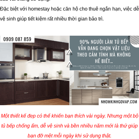
Đặc biệt với homestay hoặc căn hộ cho thuê ngắn hạn, việc dễ
vệ sinh giúp tiết kiệm rất nhiều thời gian bảo trì.
Một thiết kế đẹp có thể khiến bạn thích vài ngày. Nhưng một bộ
tủ bếp chống ẩm, dễ vệ sinh và bền nhiều năm mới là thứ giúp
bạn đỡ mệt mỗi ngày khi sử dụng thật.