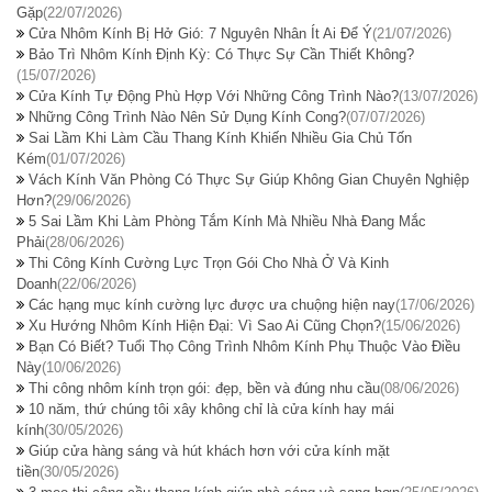
Gặp
(22/07/2026)
Cửa Nhôm Kính Bị Hở Gió: 7 Nguyên Nhân Ít Ai Để Ý
(21/07/2026)
Bảo Trì Nhôm Kính Định Kỳ: Có Thực Sự Cần Thiết Không?
(15/07/2026)
Cửa Kính Tự Động Phù Hợp Với Những Công Trình Nào?
(13/07/2026)
Những Công Trình Nào Nên Sử Dụng Kính Cong?
(07/07/2026)
Sai Lầm Khi Làm Cầu Thang Kính Khiến Nhiều Gia Chủ Tốn
Kém
(01/07/2026)
Vách Kính Văn Phòng Có Thực Sự Giúp Không Gian Chuyên Nghiệp
Hơn?
(29/06/2026)
5 Sai Lầm Khi Làm Phòng Tắm Kính Mà Nhiều Nhà Đang Mắc
Phải
(28/06/2026)
Thi Công Kính Cường Lực Trọn Gói Cho Nhà Ở Và Kinh
Doanh
(22/06/2026)
Các hạng mục kính cường lực được ưa chuộng hiện nay
(17/06/2026)
Xu Hướng Nhôm Kính Hiện Đại: Vì Sao Ai Cũng Chọn?
(15/06/2026)
Bạn Có Biết? Tuổi Thọ Công Trình Nhôm Kính Phụ Thuộc Vào Điều
Này
(10/06/2026)
Thi công nhôm kính trọn gói: đẹp, bền và đúng nhu cầu
(08/06/2026)
10 năm, thứ chúng tôi xây không chỉ là cửa kính hay mái
kính
(30/05/2026)
Giúp cửa hàng sáng và hút khách hơn với cửa kính mặt
tiền
(30/05/2026)