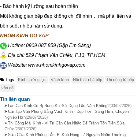
- Bảo hành kỹ lưỡng sau hoàn thiện
Một không gian bếp đẹp không chỉ để nhìn… mà phải tiện và
bền suốt nhiều năm sử dụng.
NHÔM KÍNH GÒ VẤP
Hotline: 0909 087 859 (Gặp Em Sáng)
Địa chỉ:
529 Phạm Văn Chiêu, P.13, TP.HCM
Website:
www.nhomkinhgovap.com
Tags:
Kính cường lực
Vách kính
Nội thất nhà bếp
Thi công tủ bếp
vân gỗ
Tin liên quan
Lan Can Kính Có Bị Rung Khi Sử Dụng Lâu Năm Không?
(03/08/2026)
Cải Tạo Văn Phòng Bằng Vách Kính - Đẹp Hơn, Sáng Hơn, Chuyên
Nghiệp Hơn
(29/07/2026)
Thi Công Mái Kính - Vị Trí Cần Cân Nhắc Để Tránh Tốn Tiền Sửa
Chữa
(23/07/2026)
Sửa Cửa Kính Phòng Tắm Bị Khó Đóng - 7 Nguyên Nhân Thường