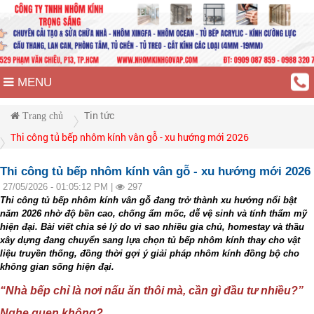
MENU
Tin tức
Trang chủ
Thi công tủ bếp nhôm kính vân gỗ - xu hướng mới 2026
Thi công tủ bếp nhôm kính vân gỗ - xu hướng mới 2026
27/05/2026 - 01:05:12 PM |
297
Thi công tủ bếp nhôm kính vân gỗ đang trở thành xu hướng nổi bật
năm 2026 nhờ độ bền cao, chống ẩm mốc, dễ vệ sinh và tính thẩm mỹ
hiện đại. Bài viết chia sẻ lý do vì sao nhiều gia chủ, homestay và thầu
xây dựng đang chuyển sang lựa chọn tủ bếp nhôm kính thay cho vật
liệu truyền thống, đồng thời gợi ý giải pháp nhôm kính đồng bộ cho
không gian sống hiện đại.
“Nhà bếp chỉ là nơi nấu ăn thôi mà, cần gì đầu tư nhiều?”
Nghe quen không?