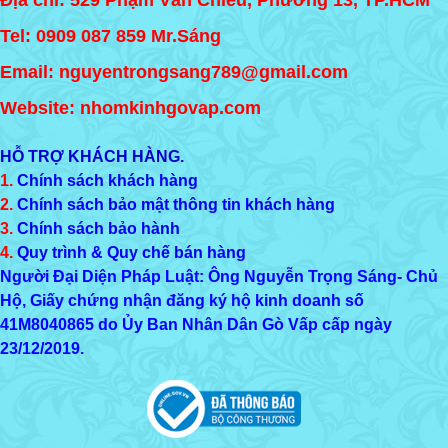
Địa chỉ: 529 Phạm Văn Chiêu, Phường 13, TP.HCM
Tel:
0909 087 859
Mr.Sáng
Email: nguyentrongsang789@gmail.com
Website: nhomkinhgovap.com
HỖ TRỢ KHÁCH HÀNG.
1.
Chính sách khách hàng
2.
Chính sách bảo mật thông tin khách hàng
3.
Chính sách bảo hành
4.
Quy trình & Quy chế bán hàng
Người Đại Diện Pháp Luật: Ông Nguyễn Trọng Sáng- Chủ
Hộ, Giấy chứng nhận đăng ký hộ kinh doanh số
41M8040865
do Ủy Ban Nhân Dân Gò Vấp cấp ngày
23/12/2019.