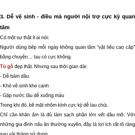
3. Dễ vệ sinh
-
điều mà người nội trợ cực kỳ qua
tâm
Có một sự thật ít ai nói:
Người dùng bếp mỗi ngày không quan tâm “vật liệu cao cấp”
bằng chuyện… lau có cực không.
Tủ gỗ
đẹp thật. Nhưng sau thời gian dài:
- Dễ bám dầu
- Khó vệ sinh khe cạnh
- Gặp nước lâu dễ xuống màu
Trong khi đó, bề mặt nhôm kính cực kỳ dễ lau chùi.
Chỉ cần khăn ẩm là đủ làm sạch phần lớn vết dầu mỡ. Với
những gia đình nấu ăn thường xuyên, đây là lợi ích rất rõ ràng
sau vài tháng sử dụng.