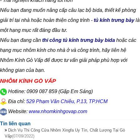
- Trải nghiệm khách hàng tốt hơn
Nếu bạn đang muốn nâng cấp câu lạc bộ bida, thiết kế phòng
giải trí tại nhà hoặc hoàn thiện công trình -
tủ kính trưng bày
là
một hạng mục rất đáng đầu tư.
Nếu bạn đang cần
thi công tủ kính trưng bày bida
hoặc các
hạng mục nhôm kính cho nhà ở và công trình, hãy liên hệ
Nhôm Kính Gò Vấp để được tư vấn giải pháp phù hợp với
không gian của bạn.
NHÔM KÍNH GÒ VẤP
Hotline: 0909 087 859 (Gặp Em Sáng)
Địa chỉ:
529 Phạm Văn Chiêu, P.13, TP.HCM
Website:
www.nhomkinhgovap.com
Tin liên quan
Dịch Vụ Thi Công Cửa Nhôm Xingfa Uy Tín, Chất Lượng Tại Gò
Vấp
(07/09/2022)