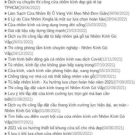
Dịch vụ chuyên thi công cửa nhôm kính đẹp giá rẻ tại
TPHCM
(29/06/2022)
Làm Sạch Cửa Nhôm Bị Ố Vàng Với Mẹo Nhỏ Đơn Giản
(08/06/2022)
6 Lý do Cửa Nhôm Xingfa là một sự lựa chọn hoàn hảo
(28/04/2022)
Cửa nhôm kính và ứng dụng trong đời sống
(15/03/2022)
Giá vật liệu xây dựng tăng mạnh
(15/03/2022)
Dịch vụ thi công lắp đặt tủ bếp nhôm giả gỗ tại Nhôm Kính Gò
Vấp
(26/01/2022)
Thi công phòng tắm kính chuyên nghiệp - Nhôm Kính Gò
Vấp
(24/12/2021)
Tình hình biến động giá cả nhôm kính sau dịch Covid
(12/11/2021)
Tủ nhôm, kính ốp cho không gian bếp sang trọng
(07/10/2021)
Cửa kính, vách kính văn phòng hiện đại, sang trọng
(05/10/2021)
Chồng tặng vợ nhà có nội thất bằng nhôm vân gỗ
(07/09/2021)
Tủ bếp nhôm kính - Xu hướng lựa chọn hoàn hảo năm 2021
(07/09/2021)
Thi công lắp đặt vách kính trang trí Nhôm Kính Gò Vấp
(02/09/2021)
Lưu ý khi lắp đặt của kính cường lực trọn gói mà bạn cần
biết
(01/08/2021)
Dịch vụ thi công lắp đặt cầu thang kính cường lực hiện đại, an toàn -
Nhôm Kính Gò Vấp
(01/08/2021)
Tìm hiểu ưu điểm vượt trội của cửa nhôm kính với Nhôm Kính Gò
Vấp
(09/07/2021)
2021 và xu hướng thiết kế khung cửa sổ cho nhà đẹp
(04/06/2021)
5 lưu ý khi lựa chọn cửa nhôm kính
(19/05/2021)