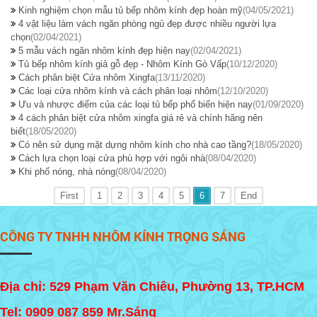
Kinh nghiệm chọn mẫu tủ bếp nhôm kính đẹp hoàn mỹ
(04/05/2021)
4 vật liệu làm vách ngăn phòng ngủ đẹp được nhiều người lựa
chọn
(02/04/2021)
5 mẫu vách ngăn nhôm kính đẹp hiện nay
(02/04/2021)
Tủ bếp nhôm kính giả gỗ đẹp - Nhôm Kính Gò Vấp
(10/12/2020)
Cách phân biệt Cửa nhôm Xingfa
(13/11/2020)
Các loại cửa nhôm kính và cách phân loại nhôm
(12/10/2020)
Ưu và nhược điểm của các loại tủ bếp phổ biến hiện nay
(01/09/2020)
4 cách phân biệt cửa nhôm xingfa giá rẻ và chính hãng nên
biết
(18/05/2020)
Có nên sử dụng mặt dựng nhôm kính cho nhà cao tầng?
(18/05/2020)
Cách lựa chọn loại cửa phù hợp với ngôi nhà
(08/04/2020)
Khi phố nóng, nhà nóng
(08/04/2020)
First
1
2
3
4
5
6
7
End
CÔNG TY TNHH NHÔM KÍNH TRỌNG SÁNG
Địa chỉ: 529 Phạm Văn Chiêu, Phường 13, TP.HCM
Tel:
0909 087 859
Mr.Sáng