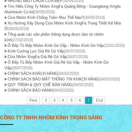
NHỮNG MẸO CHỌN CỬA ĐẸP
(30/05/2019)
Tìm Hiểu Công Ty Nhôm XingFa Quảng Đông - Guangdong Xingfa
Aluminium Co.ltd
(30/05/2019)
Cửa Nhôm Kính Chống Trộm Như Thế Nào?
(30/05/2019)
Xu Hướng Xây Dựng Cửa Nhôm Kính XingFa Trong Thiết Kế Nhà
Ở
(30/05/2019)
Tổng quát các sản phẩm thông dụng được làm từ nhôm
kính
(27/02/2019)
Ô Bếp Tủ Bếp Nhôm Kính Gò Vấp - Nhôm Kính Gò Vấp
(22/01/2019)
Kính Cường Lực Giá Rẻ Gò Vấp
(26/07/2018)
Cửa Nhôm XingFa Giá Rẻ Gò Vấp
(26/07/2018)
Ô Bếp Tủ Bếp Nhôm Kính Giá Rẻ Gò Vấp - Nhôm Kính Gò
Vấp
(26/07/2018)
CHÍNH SÁCH KHÁCH HÀNG
(04/02/2020)
CHÍNH SÁCH BẢO MẬT THÔNG TIN KHÁCH HÀNG
(04/02/2020)
QUY TRÌNH & QUY CHẾ BÁN HÀNG
(04/02/2020)
CHÍNH SÁCH BẢO HÀNH
(04/02/2020)
First
2
3
4
5
6
7
End
CÔNG TY TNHH NHÔM KÍNH TRỌNG SÁNG