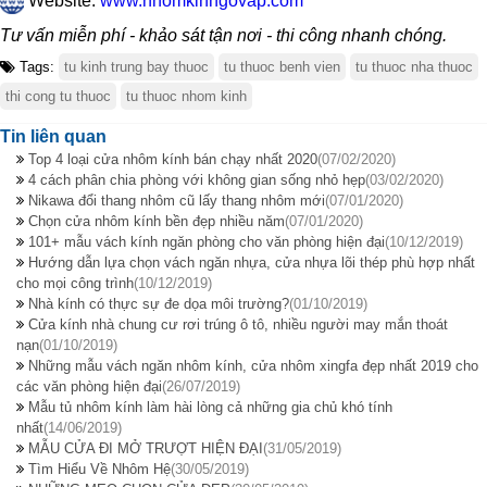
Website:
www.nhomkinhgovap.com
Tư vấn miễn phí - khảo sát tận nơi - thi công nhanh chóng.
Tags:
tu kinh trung bay thuoc
tu thuoc benh vien
tu thuoc nha thuoc
thi cong tu thuoc
tu thuoc nhom kinh
Tin liên quan
Top 4 loại cửa nhôm kính bán chạy nhất 2020
(07/02/2020)
4 cách phân chia phòng với không gian sống nhỏ hẹp
(03/02/2020)
Nikawa đổi thang nhôm cũ lấy thang nhôm mới
(07/01/2020)
Chọn cửa nhôm kính bền đẹp nhiều năm
(07/01/2020)
101+ mẫu vách kính ngăn phòng cho văn phòng hiện đại
(10/12/2019)
Hướng dẫn lựa chọn vách ngăn nhựa, cửa nhựa lõi thép phù hợp nhất
cho mọi công trình
(10/12/2019)
Nhà kính có thực sự đe dọa môi trường?
(01/10/2019)
Cửa kính nhà chung cư rơi trúng ô tô, nhiều người may mắn thoát
nạn
(01/10/2019)
Những mẫu vách ngăn nhôm kính, cửa nhôm xingfa đẹp nhất 2019 cho
các văn phòng hiện đại
(26/07/2019)
Mẫu tủ nhôm kính làm hài lòng cả những gia chủ khó tính
nhất
(14/06/2019)
MẪU CỬA ĐI MỞ TRƯỢT HIỆN ĐẠI
(31/05/2019)
Tìm Hiểu Về Nhôm Hệ
(30/05/2019)