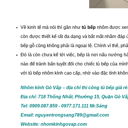
Về kinh tế mà nói thì gần như
tủ bếp
nhôm được xem l
còn được thiết kế rất đa dạng và bắt mắt nhằm đáp ứ
bếp gỗ cũng không phải là ngoại lệ. Chính vì thế, ph
Đó là còn chưa kể tới việc, bếp là nơi nấu nướng 
nào để tránh bẩn tuyệt đối cho chiếc tủ bếp của mình
với tủ bếp nhôm kính cao cấp, nhờ vào đặc tính khô
Nhôm kính Gò Vấp – địa chỉ thi công tủ bếp giá rẻ
Địa chỉ: 718 Thống Nhất, Phường 15, Quận Gò Vấ
Tel: 0909.087.859 - 0977.171.111 Mr.Sáng
Email: nguyentrongsang789@gmail.com
Website: nhomkinhgovap.com