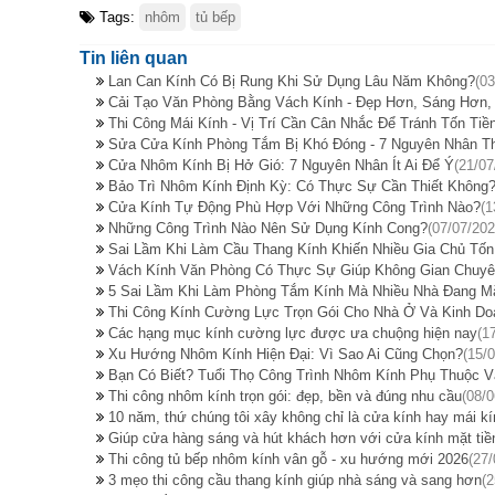
Tags:
nhôm
tủ bếp
Tin liên quan
Lan Can Kính Có Bị Rung Khi Sử Dụng Lâu Năm Không?
(03
Cải Tạo Văn Phòng Bằng Vách Kính - Đẹp Hơn, Sáng Hơn,
Thi Công Mái Kính - Vị Trí Cần Cân Nhắc Để Tránh Tốn Ti
Sửa Cửa Kính Phòng Tắm Bị Khó Đóng - 7 Nguyên Nhân 
Cửa Nhôm Kính Bị Hở Gió: 7 Nguyên Nhân Ít Ai Để Ý
(21/07
Bảo Trì Nhôm Kính Định Kỳ: Có Thực Sự Cần Thiết Không
Cửa Kính Tự Động Phù Hợp Với Những Công Trình Nào?
(1
Những Công Trình Nào Nên Sử Dụng Kính Cong?
(07/07/202
Sai Lầm Khi Làm Cầu Thang Kính Khiến Nhiều Gia Chủ Tố
Vách Kính Văn Phòng Có Thực Sự Giúp Không Gian Chuyê
5 Sai Lầm Khi Làm Phòng Tắm Kính Mà Nhiều Nhà Đang M
Thi Công Kính Cường Lực Trọn Gói Cho Nhà Ở Và Kinh Do
Các hạng mục kính cường lực được ưa chuộng hiện nay
(1
Xu Hướng Nhôm Kính Hiện Đại: Vì Sao Ai Cũng Chọn?
(15/
Bạn Có Biết? Tuổi Thọ Công Trình Nhôm Kính Phụ Thuộc V
Thi công nhôm kính trọn gói: đẹp, bền và đúng nhu cầu
(08/0
10 năm, thứ chúng tôi xây không chỉ là cửa kính hay mái kí
Giúp cửa hàng sáng và hút khách hơn với cửa kính mặt tiề
Thi công tủ bếp nhôm kính vân gỗ - xu hướng mới 2026
(27/
3 mẹo thi công cầu thang kính giúp nhà sáng và sang hơn
(2