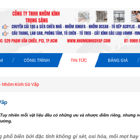
ẨM
CÔNG TRÌNH
TIN TỨC
BẢNG GIÁ
 - Nhôm Kính Gò Vấp
Vấp
ếp. Tuy nhiên mỗi vật liệu đều có những ưu và nhược điểm riêng, nhưng n
 tường.
g phổ biến bởi đặc tính không gỉ sét, oxi hóa, mối mọt ha