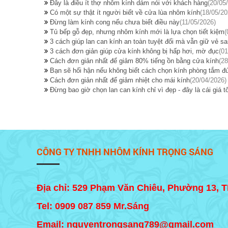
Đây là điều ít thợ nhôm kính dám nói với khách hàng
(20/05
Có một sự thật ít người biết về cửa lùa nhôm kính
(18/05/20
Đừng làm kính cong nếu chưa biết điều này
(11/05/2026)
Tủ bếp gỗ đẹp, nhưng nhôm kính mới là lựa chọn tiết kiệm
(
3 cách giúp lan can kính an toàn tuyệt đối mà vẫn giữ vẻ sa
3 cách đơn giản giúp cửa kính không bị hấp hơi, mờ đục
(01
Cách đơn giản nhất để giảm 80% tiếng ồn bằng cửa kính
(28
Bạn sẽ hối hận nếu không biết cách chọn kính phòng tắm đ
Cách đơn giản nhất để giảm nhiệt cho mái kính
(20/04/2026)
Đừng bao giờ chọn lan can kính chỉ vì đẹp - đây là cái giá tô
CÔNG TY TNHH NHÔM KÍNH TRỌNG SÁNG
Địa chỉ: 529 Phạm Văn Chiêu, Phường 13, 
Tel:
0909 087 859
Mr.Sáng
Email: nguyentrongsang789@gmail.com