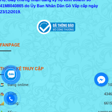
41M8040865
do Ủy Ban Nhân Dân Gò Vấp cấp ngày
23/12/2019.
FANPAGE
THỐNG KÊ TRUY CẬP
Đang online:
10
Tuần:
4346
Tháng:
6615