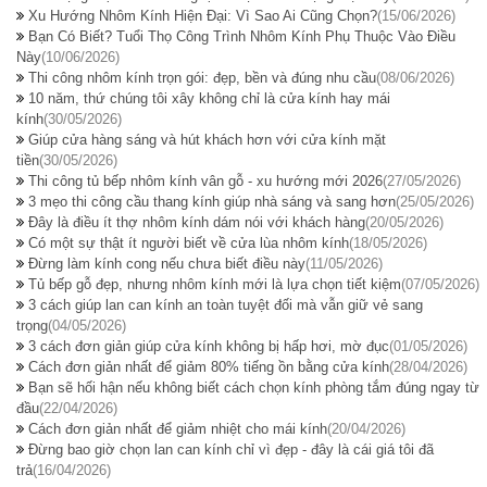
Xu Hướng Nhôm Kính Hiện Đại: Vì Sao Ai Cũng Chọn?
(15/06/2026)
Bạn Có Biết? Tuổi Thọ Công Trình Nhôm Kính Phụ Thuộc Vào Điều
Này
(10/06/2026)
Thi công nhôm kính trọn gói: đẹp, bền và đúng nhu cầu
(08/06/2026)
10 năm, thứ chúng tôi xây không chỉ là cửa kính hay mái
kính
(30/05/2026)
Giúp cửa hàng sáng và hút khách hơn với cửa kính mặt
tiền
(30/05/2026)
Thi công tủ bếp nhôm kính vân gỗ - xu hướng mới 2026
(27/05/2026)
3 mẹo thi công cầu thang kính giúp nhà sáng và sang hơn
(25/05/2026)
Đây là điều ít thợ nhôm kính dám nói với khách hàng
(20/05/2026)
Có một sự thật ít người biết về cửa lùa nhôm kính
(18/05/2026)
Đừng làm kính cong nếu chưa biết điều này
(11/05/2026)
Tủ bếp gỗ đẹp, nhưng nhôm kính mới là lựa chọn tiết kiệm
(07/05/2026)
3 cách giúp lan can kính an toàn tuyệt đối mà vẫn giữ vẻ sang
trọng
(04/05/2026)
3 cách đơn giản giúp cửa kính không bị hấp hơi, mờ đục
(01/05/2026)
Cách đơn giản nhất để giảm 80% tiếng ồn bằng cửa kính
(28/04/2026)
Bạn sẽ hối hận nếu không biết cách chọn kính phòng tắm đúng ngay từ
đầu
(22/04/2026)
Cách đơn giản nhất để giảm nhiệt cho mái kính
(20/04/2026)
Đừng bao giờ chọn lan can kính chỉ vì đẹp - đây là cái giá tôi đã
trả
(16/04/2026)