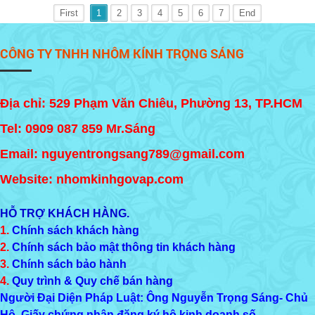
First
1
2
3
4
5
6
7
End
CÔNG TY TNHH NHÔM KÍNH TRỌNG SÁNG
Địa chỉ: 529 Phạm Văn Chiêu, Phường 13, TP.HCM
Tel:
0909 087 859
Mr.Sáng
Email: nguyentrongsang789@gmail.com
Website: nhomkinhgovap.com
HỖ TRỢ KHÁCH HÀNG.
1.
Chính sách khách hàng
2.
Chính sách bảo mật thông tin khách hàng
3.
Chính sách bảo hành
4.
Quy trình & Quy chế bán hàng
Người Đại Diện Pháp Luật: Ông Nguyễn Trọng Sáng- Chủ
Hộ, Giấy chứng nhận đăng ký hộ kinh doanh số