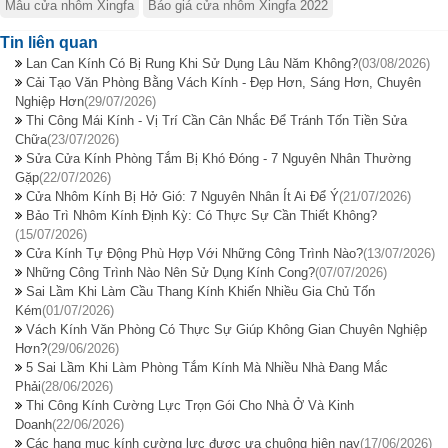
Mẫu cửa nhôm Xingfa
Báo giá cửa nhôm Xingfa 2022
Tin liên quan
Lan Can Kính Có Bị Rung Khi Sử Dụng Lâu Năm Không?
(03/08/2026)
Cải Tạo Văn Phòng Bằng Vách Kính - Đẹp Hơn, Sáng Hơn, Chuyên
Nghiệp Hơn
(29/07/2026)
Thi Công Mái Kính - Vị Trí Cần Cân Nhắc Để Tránh Tốn Tiền Sửa
Chữa
(23/07/2026)
Sửa Cửa Kính Phòng Tắm Bị Khó Đóng - 7 Nguyên Nhân Thường
Gặp
(22/07/2026)
Cửa Nhôm Kính Bị Hở Gió: 7 Nguyên Nhân Ít Ai Để Ý
(21/07/2026)
Bảo Trì Nhôm Kính Định Kỳ: Có Thực Sự Cần Thiết Không?
(15/07/2026)
Cửa Kính Tự Động Phù Hợp Với Những Công Trình Nào?
(13/07/2026)
Những Công Trình Nào Nên Sử Dụng Kính Cong?
(07/07/2026)
Sai Lầm Khi Làm Cầu Thang Kính Khiến Nhiều Gia Chủ Tốn
Kém
(01/07/2026)
Vách Kính Văn Phòng Có Thực Sự Giúp Không Gian Chuyên Nghiệp
Hơn?
(29/06/2026)
5 Sai Lầm Khi Làm Phòng Tắm Kính Mà Nhiều Nhà Đang Mắc
Phải
(28/06/2026)
Thi Công Kính Cường Lực Trọn Gói Cho Nhà Ở Và Kinh
Doanh
(22/06/2026)
Các hạng mục kính cường lực được ưa chuộng hiện nay
(17/06/2026)