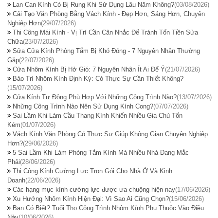
Lan Can Kính Có Bị Rung Khi Sử Dụng Lâu Năm Không?
(03/08/2026)
Cải Tạo Văn Phòng Bằng Vách Kính - Đẹp Hơn, Sáng Hơn, Chuyên
Nghiệp Hơn
(29/07/2026)
Thi Công Mái Kính - Vị Trí Cần Cân Nhắc Để Tránh Tốn Tiền Sửa
Chữa
(23/07/2026)
Sửa Cửa Kính Phòng Tắm Bị Khó Đóng - 7 Nguyên Nhân Thường
Gặp
(22/07/2026)
Cửa Nhôm Kính Bị Hở Gió: 7 Nguyên Nhân Ít Ai Để Ý
(21/07/2026)
Bảo Trì Nhôm Kính Định Kỳ: Có Thực Sự Cần Thiết Không?
(15/07/2026)
Cửa Kính Tự Động Phù Hợp Với Những Công Trình Nào?
(13/07/2026)
Những Công Trình Nào Nên Sử Dụng Kính Cong?
(07/07/2026)
Sai Lầm Khi Làm Cầu Thang Kính Khiến Nhiều Gia Chủ Tốn
Kém
(01/07/2026)
Vách Kính Văn Phòng Có Thực Sự Giúp Không Gian Chuyên Nghiệp
Hơn?
(29/06/2026)
5 Sai Lầm Khi Làm Phòng Tắm Kính Mà Nhiều Nhà Đang Mắc
Phải
(28/06/2026)
Thi Công Kính Cường Lực Trọn Gói Cho Nhà Ở Và Kinh
Doanh
(22/06/2026)
Các hạng mục kính cường lực được ưa chuộng hiện nay
(17/06/2026)
Xu Hướng Nhôm Kính Hiện Đại: Vì Sao Ai Cũng Chọn?
(15/06/2026)
Bạn Có Biết? Tuổi Thọ Công Trình Nhôm Kính Phụ Thuộc Vào Điều
Này
(10/06/2026)