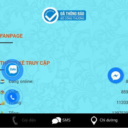
FANPAGE
THỐNG KÊ TRUY CẬP
Đang online:
8
Tuần:
859
Tháng:
11203
Tổng:
1397539
Chỉ đường
Gọi điện
SMS