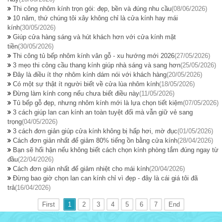
Thi công nhôm kính trọn gói: đẹp, bền và đúng nhu cầu
(08/06/2026)
10 năm, thứ chúng tôi xây không chỉ là cửa kính hay mái
kính
(30/05/2026)
Giúp cửa hàng sáng và hút khách hơn với cửa kính mặt
tiền
(30/05/2026)
Thi công tủ bếp nhôm kính vân gỗ - xu hướng mới 2026
(27/05/2026)
3 mẹo thi công cầu thang kính giúp nhà sáng và sang hơn
(25/05/2026)
Đây là điều ít thợ nhôm kính dám nói với khách hàng
(20/05/2026)
Có một sự thật ít người biết về cửa lùa nhôm kính
(18/05/2026)
Đừng làm kính cong nếu chưa biết điều này
(11/05/2026)
Tủ bếp gỗ đẹp, nhưng nhôm kính mới là lựa chọn tiết kiệm
(07/05/2026)
3 cách giúp lan can kính an toàn tuyệt đối mà vẫn giữ vẻ sang
trọng
(04/05/2026)
3 cách đơn giản giúp cửa kính không bị hấp hơi, mờ đục
(01/05/2026)
Cách đơn giản nhất để giảm 80% tiếng ồn bằng cửa kính
(28/04/2026)
Bạn sẽ hối hận nếu không biết cách chọn kính phòng tắm đúng ngay từ
đầu
(22/04/2026)
Cách đơn giản nhất để giảm nhiệt cho mái kính
(20/04/2026)
Đừng bao giờ chọn lan can kính chỉ vì đẹp - đây là cái giá tôi đã
trả
(16/04/2026)
First
1
2
3
4
5
6
7
End