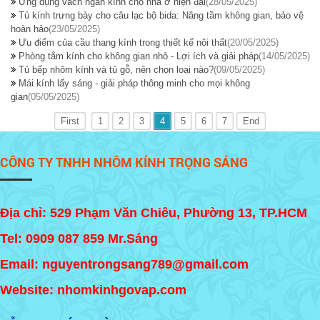
Ứng dụng vách ngăn kính cho nhà ở hiện đại
(28/05/2025)
Tủ kính trưng bày cho câu lạc bộ bida: Nâng tầm không gian, bảo vệ
hoàn hảo
(23/05/2025)
Ưu điểm của cầu thang kính trong thiết kế nội thất
(20/05/2025)
Phòng tắm kính cho không gian nhỏ - Lợi ích và giải pháp
(14/05/2025)
Tủ bếp nhôm kính và tủ gỗ, nên chọn loại nào?
(09/05/2025)
Mái kính lấy sáng - giải pháp thông minh cho mọi không
gian
(05/05/2025)
First
1
2
3
4
5
6
7
End
CÔNG TY TNHH NHÔM KÍNH TRỌNG SÁNG
Địa chỉ: 529 Phạm Văn Chiêu, Phường 13, TP.HCM
Tel:
0909 087 859
Mr.Sáng
Email: nguyentrongsang789@gmail.com
Website: nhomkinhgovap.com