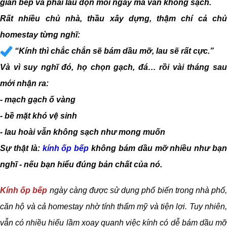
gian bếp và phải lau dọn mỗi ngày mà vẫn không sạch.
Rất nhiều chủ nhà, thầu xây dựng, thậm chí cả chủ
homestay từng nghĩ:
“Kính thì chắc chắn sẽ bám dầu mỡ, lau sẽ rất cực.”
Và vì suy nghĩ đó, họ chọn gạch, đá… rồi vài tháng sau
mới nhận ra:
- mạch gạch ố vàng
- bề mặt khó vệ sinh
- lau hoài vẫn không sạch như mong muốn
Sự thật là:
kính ốp bếp
không bám dầu mỡ nhiều như bạ
nghĩ - nếu bạn hiểu đúng bản chất của nó.
Kính ốp bếp
ngày càng được sử dụng phổ biến trong nhà phố
căn hộ và cả homestay nhờ tính thẩm mỹ và tiện lợi. Tuy nhiên,
vẫn có nhiều hiểu lầm xoay quanh việc kính có dễ bám dầu mỡ