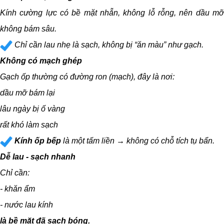
Kính cường lực có bề mặt nhẵn, không lỗ rỗng, nên dầu mỡ
không bám sâu.
Chỉ cần lau nhẹ là sạch, không bị “ăn màu” như gạch.
Không có mạch ghép
Gạch ốp thường có đường ron (mạch), đây là nơi:
dầu mỡ bám lại
lâu ngày bị ố vàng
rất khó làm sạch
Kính ốp bếp
là một tấm liền → không có chỗ tích tụ bẩn.
Dễ lau - sạch nhanh
Chỉ cần:
- khăn ẩm
- nước lau kính
là bề mặt đã sạch bóng.