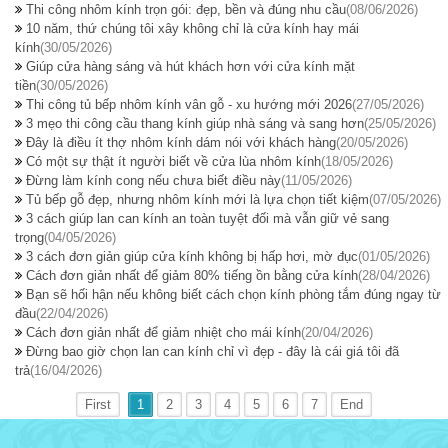
Thi công nhôm kính trọn gói: đẹp, bền và đúng nhu cầu
(08/06/2026)
10 năm, thứ chúng tôi xây không chỉ là cửa kính hay mái
kính
(30/05/2026)
Giúp cửa hàng sáng và hút khách hơn với cửa kính mặt
tiền
(30/05/2026)
Thi công tủ bếp nhôm kính vân gỗ - xu hướng mới 2026
(27/05/2026)
3 mẹo thi công cầu thang kính giúp nhà sáng và sang hơn
(25/05/2026)
Đây là điều ít thợ nhôm kính dám nói với khách hàng
(20/05/2026)
Có một sự thật ít người biết về cửa lùa nhôm kính
(18/05/2026)
Đừng làm kính cong nếu chưa biết điều này
(11/05/2026)
Tủ bếp gỗ đẹp, nhưng nhôm kính mới là lựa chọn tiết kiệm
(07/05/2026)
3 cách giúp lan can kính an toàn tuyệt đối mà vẫn giữ vẻ sang
trọng
(04/05/2026)
3 cách đơn giản giúp cửa kính không bị hấp hơi, mờ đục
(01/05/2026)
Cách đơn giản nhất để giảm 80% tiếng ồn bằng cửa kính
(28/04/2026)
Bạn sẽ hối hận nếu không biết cách chọn kính phòng tắm đúng ngay từ
đầu
(22/04/2026)
Cách đơn giản nhất để giảm nhiệt cho mái kính
(20/04/2026)
Đừng bao giờ chọn lan can kính chỉ vì đẹp - đây là cái giá tôi đã
trả
(16/04/2026)
First
1
2
3
4
5
6
7
End