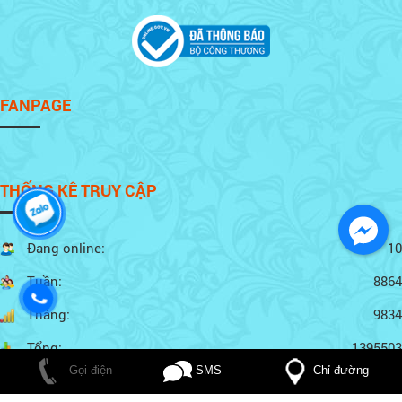
FANPAGE
THỐNG KÊ TRUY CẬP
Đang online:
10
Tuần:
8864
Tháng:
9834
Tổng:
1395503
Chỉ đường
Gọi điện
SMS