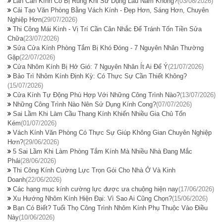
Lan Can Kính Có Bị Rung Khi Sử Dụng Lâu Năm Không?
(03/08/2026)
Cải Tạo Văn Phòng Bằng Vách Kính - Đẹp Hơn, Sáng Hơn, Chuyên
Nghiệp Hơn
(29/07/2026)
Thi Công Mái Kính - Vị Trí Cần Cân Nhắc Để Tránh Tốn Tiền Sửa
Chữa
(23/07/2026)
Sửa Cửa Kính Phòng Tắm Bị Khó Đóng - 7 Nguyên Nhân Thường
Gặp
(22/07/2026)
Cửa Nhôm Kính Bị Hở Gió: 7 Nguyên Nhân Ít Ai Để Ý
(21/07/2026)
Bảo Trì Nhôm Kính Định Kỳ: Có Thực Sự Cần Thiết Không?
(15/07/2026)
Cửa Kính Tự Động Phù Hợp Với Những Công Trình Nào?
(13/07/2026)
Những Công Trình Nào Nên Sử Dụng Kính Cong?
(07/07/2026)
Sai Lầm Khi Làm Cầu Thang Kính Khiến Nhiều Gia Chủ Tốn
Kém
(01/07/2026)
Vách Kính Văn Phòng Có Thực Sự Giúp Không Gian Chuyên Nghiệp
Hơn?
(29/06/2026)
5 Sai Lầm Khi Làm Phòng Tắm Kính Mà Nhiều Nhà Đang Mắc
Phải
(28/06/2026)
Thi Công Kính Cường Lực Trọn Gói Cho Nhà Ở Và Kinh
Doanh
(22/06/2026)
Các hạng mục kính cường lực được ưa chuộng hiện nay
(17/06/2026)
Xu Hướng Nhôm Kính Hiện Đại: Vì Sao Ai Cũng Chọn?
(15/06/2026)
Bạn Có Biết? Tuổi Thọ Công Trình Nhôm Kính Phụ Thuộc Vào Điều
Này
(10/06/2026)