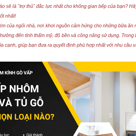
nào sẽ là "trợ thủ" đắc lực nhất cho không gian bếp của bạn? 
ốt nhất!
rái tim của ngôi nhà, nơi khơi nguồn cảm hứng cho những bữa ă
nh hưởng đến tính thẩm mỹ, độ bền và công năng sử dụng. Tron
hía cạnh, giúp bạn đưa ra quyết định phù hợp nhất với nhu cầu 