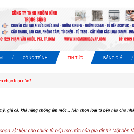
ẨM
CÔNG TRÌNH
TIN TỨC
BẢNG GIÁ
ên chọn loại nào?
m mỹ, giá cả, khả năng chống ẩm mốc... Nên chọn loại tủ bếp nào cho n
họn vật liệu cho chiếc tủ bếp mơ ước của gia đình? Một bên là