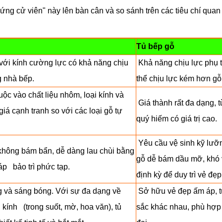
ứng cử viên" này lên bàn cân và so sánh trên các tiêu chí quan 
Tủ bếp gỗ
ới kính cường lực có khả năng chịu
Khả năng chịu lực phụ t
g nhà bếp.
thể chịu lực kém hơn gỗ
ộc vào chất liệu nhôm, loại kính và
Giá thành rất đa dạng, 
á cạnh tranh so với các loại gỗ tự
quý hiếm có giá trị cao.
Yêu cầu vệ sinh kỹ lưỡn
không bám bẩn, dễ dàng lau chùi bằng
gỗ dễ bám dầu mỡ, khó 
p bảo trì phức tạp.
định kỳ để duy trì vẻ đẹ
g và sáng bóng. Với sự đa dạng về
Sở hữu vẻ đẹp ấm áp, tự
 kính (trong suốt, mờ, hoa văn), tủ
sắc khác nhau, phù hợp