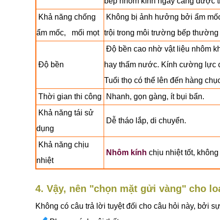
bếp nhôm kính ngày càng được thi
Khả năng chống
Không bị ảnh hưởng bởi ẩm mốc 
ẩm mốc, mối mọt
trội trong môi trường bếp thườn
Độ bền cao nhờ vật liệu nhôm k
Độ bền
hay thấm nước. Kính cường lực có
Tuổi thọ có thể lên đến hàng chụ
Thời gian thi công
Nhanh, gọn gàng, ít bụi bẩn.
Khả năng tái sử
Dễ tháo lắp, di chuyển.
dụng
Khả năng chịu
Nhôm kính
chịu nhiệt tốt, không
nhiệt
4. Vậy, nên "chọn mặt gửi vàng" cho lo
Không có câu trả lời tuyệt đối cho câu hỏi này, bởi s