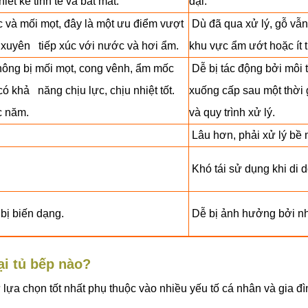
ết kế tinh tế và bắt mắt.
đại.
và mối mọt, đây là một ưu điểm vượt
Dù đã qua xử lý, gỗ vẫn
g xuyên tiếp xúc với nước và hơi ẩm.
khu vực ẩm ướt hoặc ít 
hông bị mối mọt, cong vênh, ẩm mốc
Dễ bị tác động bởi môi 
 khả năng chịu lực, chịu nhiệt tốt.
xuống cấp sau một thời 
c năm.
và quy trình xử lý.
Lâu hơn, phải xử lý bề 
Khó tái sử dụng khi di d
 bị biến dạng.
Dễ bị ảnh hưởng bởi nhi
ại tủ bếp nào?
ự lựa chọn tốt nhất phụ thuộc vào nhiều yếu tố cá nhân và gia đì