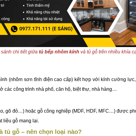
 sánh chi tiết giữa
tủ bếp nhôm kính
và tủ gỗ trên nhiều khía c
h (nhôm sơn tĩnh điện cao cấp) kết hợp với kính cường lực, 
 các công trình nhà phố, căn hộ, biệt thự, nhà hàng…
ào, gõ đỏ…) hoặc gỗ công nghiệp (MDF, HDF, MFC…) được phủ 
 liệu gỗ mang lại.
à tủ gỗ – nên chọn loại nào?