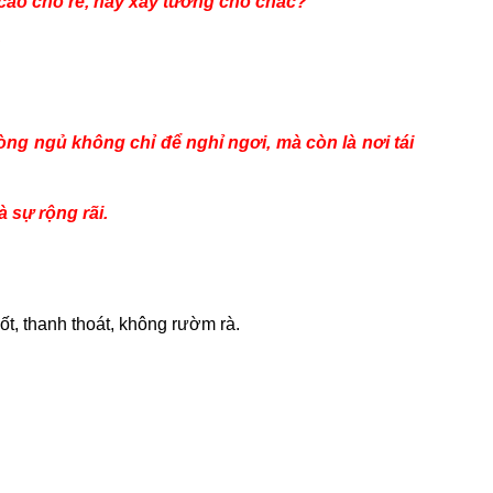
 cao cho rẻ, hay xây tường cho chắc?
.
hòng ngủ không chỉ để nghỉ ngơi, mà còn là nơi tái
 sự rộng rãi.
uốt, thanh thoát, không rườm rà.