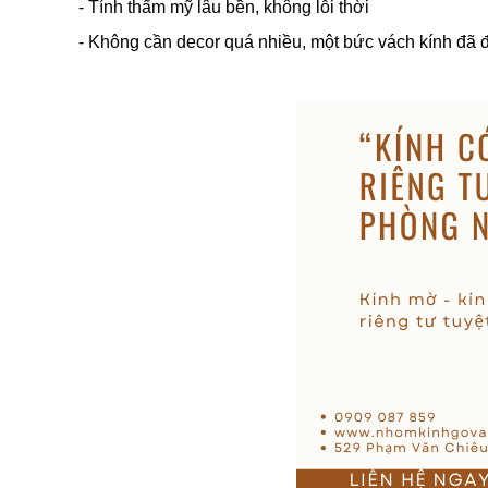
- Tính thẩm mỹ lâu bền, không lỗi thời
- Không cần decor quá nhiều, một bức vách kính đã 