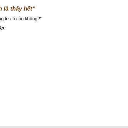
 là thấy hết”
êng tư có còn không?”
áp: