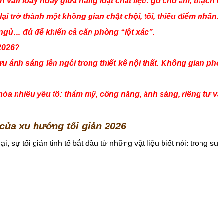
h vẫn loay hoay giữa hàng loạt chất liệu: gỗ cho ấm, thạch
lại trở thành một không gian chật chội, tối, thiếu điểm nhấn
 ngủ… đủ để khiến cả căn phòng “lột xác”.
2026?
ưu ánh sáng lên ngôi trong thiết kế nội thất. Không gian p
òa nhiều yếu tố: thẩm mỹ, công năng, ánh sáng, riêng tư và
của xu hướng tối giản 2026
i, sự tối giản tinh tế bắt đầu từ những vật liệu biết nói: trong s