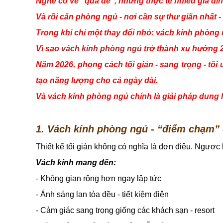
Nghe có vẻ “quá dễ”, nhưng thực tế nhiều gia đìn
Và rồi căn phòng ngủ - nơi cần sự thư giãn nhất - 
Trong khi chỉ một thay đổi nhỏ: vách kính phòng
Vì sao
vách kính phòng ngủ
trở thành xu hướng 
Năm 2026, phong cách tối giản - sang trọng - tối 
tạo năng lượng cho cả ngày dài.
Và vách kính phòng ngủ chính là giải pháp dung h
1. Vách kính phòng ngủ - “điểm chạm” 
Thiết kế tối giản không có nghĩa là đơn điệu. Ngược lạ
Vách kính mang đến:
- Không gian rộng hơn ngay lập tức
- Ánh sáng lan tỏa đều - tiết kiệm điện
- Cảm giác sang trọng giống các khách sạn - resort