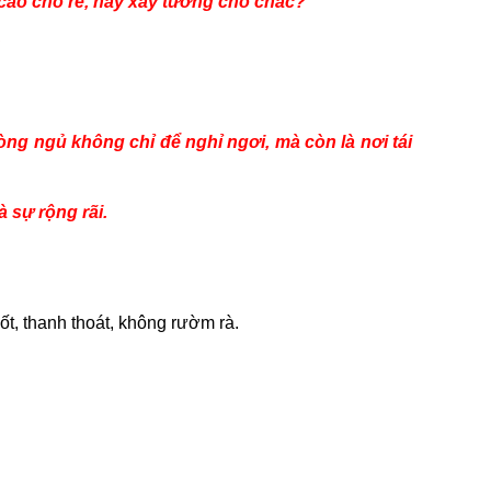
 cao cho rẻ, hay xây tường cho chắc?
.
hòng ngủ không chỉ để nghỉ ngơi, mà còn là nơi tái
 sự rộng rãi.
uốt, thanh thoát, không rườm rà.