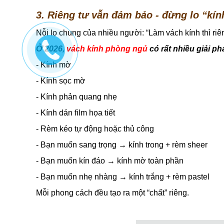
3. Riêng tư vẫn đảm bảo - đừng lo “kính
Nỗi lo chung của nhiều người: “Làm vách kính thì ri
Ở 2026,
vách kính phòng ngủ
có rất nhiều giải ph
- Kính mờ
- Kính sọc mờ
- Kính phản quang nhẹ
- Kính dán film họa tiết
- Rèm kéo tự động hoặc thủ công
- Bạn muốn sang trọng → kính trong + rèm sheer
- Bạn muốn kín đáo → kính mờ toàn phần
- Bạn muốn nhẹ nhàng → kính trắng + rèm pastel
Mỗi phong cách đều tạo ra một “chất” riêng.