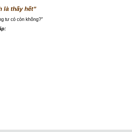
 là thấy hết”
êng tư có còn không?”
áp: