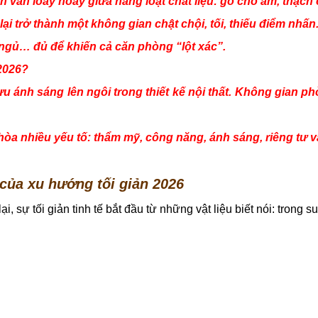
h vẫn loay hoay giữa hàng loạt chất liệu: gỗ cho ấm, thạch
lại trở thành một không gian chật chội, tối, thiếu điểm nhấn
 ngủ… đủ để khiến cả căn phòng “lột xác”.
2026?
ưu ánh sáng lên ngôi trong thiết kế nội thất. Không gian p
òa nhiều yếu tố: thẩm mỹ, công năng, ánh sáng, riêng tư và
của xu hướng tối giản 2026
i, sự tối giản tinh tế bắt đầu từ những vật liệu biết nói: trong s