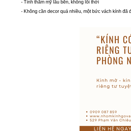
- Tính thẩm mỹ lâu bền, không lỗi thời
- Không cần decor quá nhiều, một bức vách kính đã 