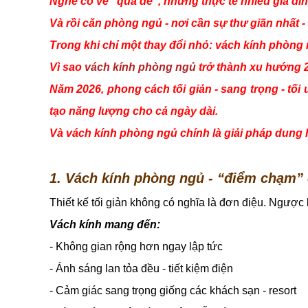
Nghe có vẻ “quá dễ”, nhưng thực tế nhiều gia đìn
Và rồi căn phòng ngủ - nơi cần sự thư giãn nhất - 
Trong khi chỉ một thay đổi nhỏ: vách kính phòng
Vì sao
vách kính phòng ngủ
trở thành xu hướng 
Năm 2026, phong cách tối giản - sang trọng - tối 
tạo năng lượng cho cả ngày dài.
Và vách kính phòng ngủ chính là giải pháp dung h
1. Vách kính phòng ngủ - “điểm chạm” 
Thiết kế tối giản không có nghĩa là đơn điệu. Ngược lạ
Vách kính mang đến:
- Không gian rộng hơn ngay lập tức
- Ánh sáng lan tỏa đều - tiết kiệm điện
- Cảm giác sang trọng giống các khách sạn - resort