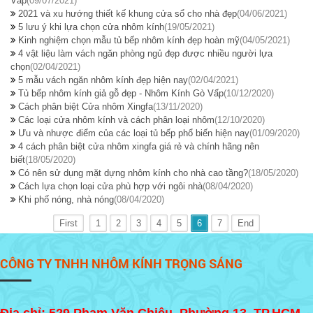
Vấp
(09/07/2021)
2021 và xu hướng thiết kế khung cửa sổ cho nhà đẹp
(04/06/2021)
5 lưu ý khi lựa chọn cửa nhôm kính
(19/05/2021)
Kinh nghiệm chọn mẫu tủ bếp nhôm kính đẹp hoàn mỹ
(04/05/2021)
4 vật liệu làm vách ngăn phòng ngủ đẹp được nhiều người lựa
chọn
(02/04/2021)
5 mẫu vách ngăn nhôm kính đẹp hiện nay
(02/04/2021)
Tủ bếp nhôm kính giả gỗ đẹp - Nhôm Kính Gò Vấp
(10/12/2020)
Cách phân biệt Cửa nhôm Xingfa
(13/11/2020)
Các loại cửa nhôm kính và cách phân loại nhôm
(12/10/2020)
Ưu và nhược điểm của các loại tủ bếp phổ biến hiện nay
(01/09/2020)
4 cách phân biệt cửa nhôm xingfa giá rẻ và chính hãng nên
biết
(18/05/2020)
Có nên sử dụng mặt dựng nhôm kính cho nhà cao tầng?
(18/05/2020)
Cách lựa chọn loại cửa phù hợp với ngôi nhà
(08/04/2020)
Khi phố nóng, nhà nóng
(08/04/2020)
First
1
2
3
4
5
6
7
End
CÔNG TY TNHH NHÔM KÍNH TRỌNG SÁNG