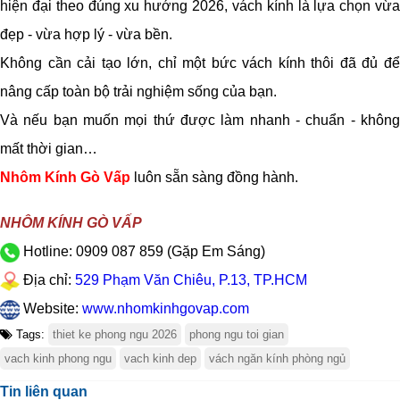
hiện đại theo đúng xu hướng 2026, vách kính là lựa chọn vừa
đẹp - vừa hợp lý - vừa bền.
Không cần cải tạo lớn, chỉ một bức vách kính thôi đã đủ để
nâng cấp toàn bộ trải nghiệm sống của bạn.
Và nếu bạn muốn mọi thứ được làm nhanh - chuẩn - không
mất thời gian…
Nhôm Kính Gò Vấp
luôn sẵn sàng đồng hành.
NHÔM KÍNH GÒ VẤP
Hotline: 0909 087 859 (Gặp Em Sáng)
Địa chỉ:
529 Phạm Văn Chiêu, P.13, TP.HCM
Website:
www.nhomkinhgovap.com
Tags:
thiet ke phong ngu 2026
phong ngu toi gian
vach kinh phong ngu
vach kinh dep
vách ngăn kính phòng ngủ
Tin liên quan