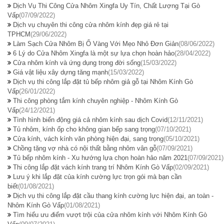
Dịch Vụ Thi Công Cửa Nhôm Xingfa Uy Tín, Chất Lượng Tại Gò
Vấp
(07/09/2022)
Dịch vụ chuyên thi công cửa nhôm kính đẹp giá rẻ tại
TPHCM
(29/06/2022)
Làm Sạch Cửa Nhôm Bị Ố Vàng Với Mẹo Nhỏ Đơn Giản
(08/06/2022)
6 Lý do Cửa Nhôm Xingfa là một sự lựa chọn hoàn hảo
(28/04/2022)
Cửa nhôm kính và ứng dụng trong đời sống
(15/03/2022)
Giá vật liệu xây dựng tăng mạnh
(15/03/2022)
Dịch vụ thi công lắp đặt tủ bếp nhôm giả gỗ tại Nhôm Kính Gò
Vấp
(26/01/2022)
Thi công phòng tắm kính chuyên nghiệp - Nhôm Kính Gò
Vấp
(24/12/2021)
Tình hình biến động giá cả nhôm kính sau dịch Covid
(12/11/2021)
Tủ nhôm, kính ốp cho không gian bếp sang trọng
(07/10/2021)
Cửa kính, vách kính văn phòng hiện đại, sang trọng
(05/10/2021)
Chồng tặng vợ nhà có nội thất bằng nhôm vân gỗ
(07/09/2021)
Tủ bếp nhôm kính - Xu hướng lựa chọn hoàn hảo năm 2021
(07/09/2021)
Thi công lắp đặt vách kính trang trí Nhôm Kính Gò Vấp
(02/09/2021)
Lưu ý khi lắp đặt của kính cường lực trọn gói mà bạn cần
biết
(01/08/2021)
Dịch vụ thi công lắp đặt cầu thang kính cường lực hiện đại, an toàn -
Nhôm Kính Gò Vấp
(01/08/2021)
Tìm hiểu ưu điểm vượt trội của cửa nhôm kính với Nhôm Kính Gò