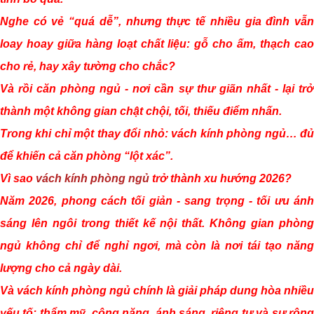
Nghe có vẻ “quá dễ”, nhưng thực tế nhiều gia đình vẫn
loay hoay giữa hàng loạt chất liệu: gỗ cho ấm, thạch cao
cho rẻ, hay xây tường cho chắc?
Và rồi căn phòng ngủ - nơi cần sự thư giãn nhất - lại trở
thành một không gian chật chội, tối, thiếu điểm nhấn.
Trong khi chỉ một thay đổi nhỏ: vách kính phòng ngủ… đủ
để khiến cả căn phòng “lột xác”.
Vì sao
vách kính phòng ngủ
trở thành xu hướng 2026?
Năm 2026, phong cách tối giản - sang trọng - tối ưu ánh
sáng lên ngôi trong thiết kế nội thất. Không gian phòng
ngủ không chỉ để nghỉ ngơi, mà còn là nơi tái tạo năng
lượng cho cả ngày dài.
Và vách kính phòng ngủ chính là giải pháp dung hòa nhiều
yếu tố: thẩm mỹ, công năng, ánh sáng, riêng tư và sự rộng