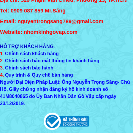
Địa chỉ: 529 Phạm Văn Chiêu, Phường 13, TP.HCM
Tel:
0909 087 859
Mr.Sáng
Email: nguyentrongsang789@gmail.com
Website: nhomkinhgovap.com
HỖ TRỢ KHÁCH HÀNG.
1.
Chính sách khách hàng
2.
Chính sách bảo mật thông tin khách hàng
3.
Chính sách bảo hành
4.
Quy trình & Quy chế bán hàng
Người Đại Diện Pháp Luật: Ông Nguyễn Trọng Sáng- Chủ
Hộ, Giấy chứng nhận đăng ký hộ kinh doanh số
41M8040865
do Ủy Ban Nhân Dân Gò Vấp cấp ngày
23/12/2019.